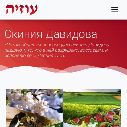
Скиния Давидова
«Потом обращусь и воссоздам скинию Давидову
падшую, и то, что в ней разрушено, воссоздам, и
исправлю ее…» Деяния 15:16