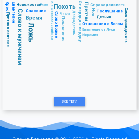
От сердца к сердцу
2-е Фессалоникийцам
Крест
Евангелие
Притчи
Невежество
Осия
Справедливость
Похоть
Самоправедность
Иов
Спасение
Послушание
Слово к мужчинам
Добродетель
Слово Божье
Числа
Притча о сеятеле
Время
Деяния
Поклонение
Отношения с Богом
Ложь
Евангелие от Луки
Иеремия
ВСЕ ТЕГИ