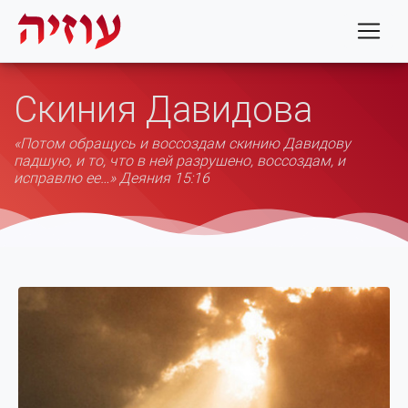
Скиния Давидова
«Потом обращусь и воссоздам скинию Давидову
падшую, и то, что в ней разрушено, воссоздам, и
исправлю ее…» Деяния 15:16