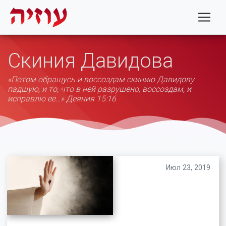
Скиния Давидова
«Потом обращусь и воссоздам скинию Давидову
падшую, и то, что в ней разрушено, воссоздам, и
исправлю ее…» Деяния 15:16
Июл 23, 2019