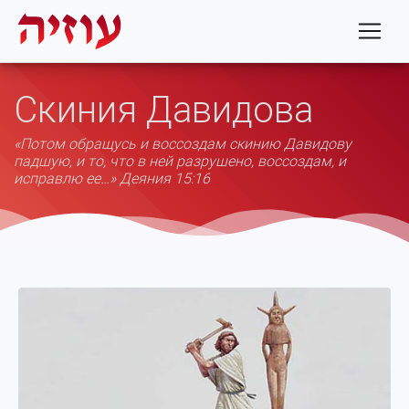
Скиния Давидова
«Потом обращусь и воссоздам скинию Давидову
падшую, и то, что в ней разрушено, воссоздам, и
исправлю ее…» Деяния 15:16