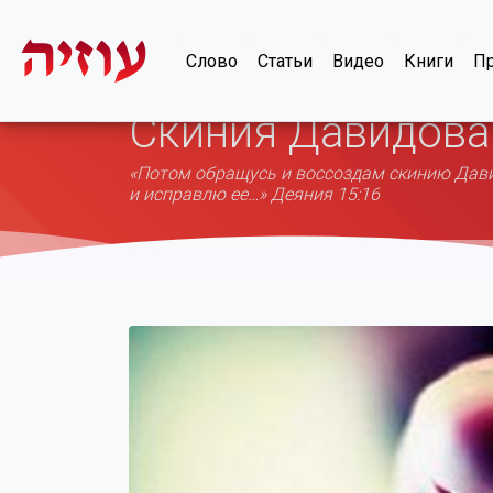
Слово
Статьи
Видео
Книги
Пр
Скиния Давидова
«Потом обращусь и воссоздам скинию Давид
и исправлю ее…» Деяния 15:16