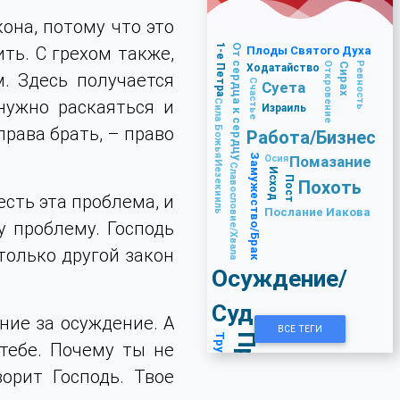
она, потому что это
1-е Петра
ть. С грехом также,
От сердца к сердцу
Плоды Святого Духа
Откровение
Ревность
Сирах
Ходатайство
. Здесь получается
Счастье
Суета
нужно раскаяться и
Сила Божья
Израиль
права брать, – право
Работа/Бизнес
Замужество/Брак
Осия
Помазание
Иезекииль
Славословие/Хвала
Исход
Пост
Похоть
 есть эта проблема, и
Послание Иакова
у проблему. Господь
 только другой закон
Осуждение/
Суд
ние за осуждение. А
ВСЕ ТЕГИ
Трудные времена
Прощение
 тебе. Почему ты не
орит Господь. Твое