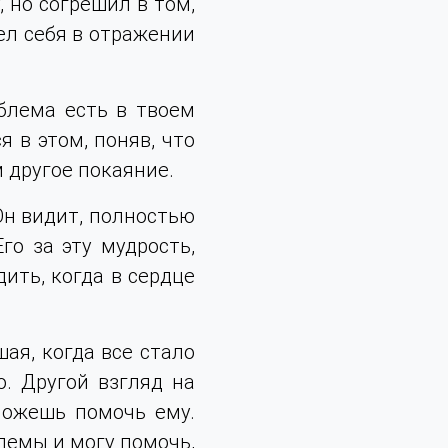
, но согрешил в том,
рел себя в отражении
Покой/Субботство
блема есть в твоем
я в этом, поняв, что
м другое покаяние.
Он видит, полностью
го за эту мудрость,
ить, когда в сердце
ая, когда все стало
о. Другой взгляд на
можешь помочь ему.
лемы и могу помочь,