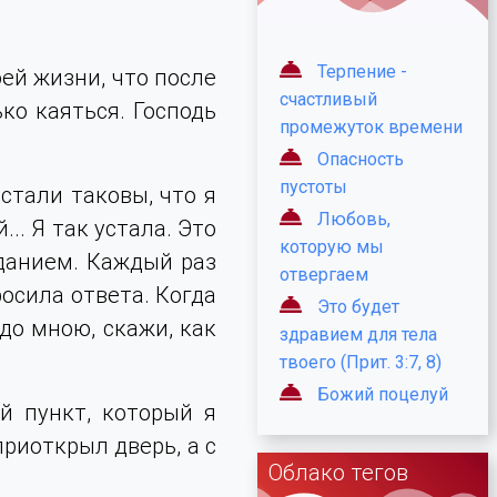
Терпение -
ей жизни, что после
счастливый
ко каяться. Господь
промежуток времени
Опасность
пустоты
 стали таковы, что я
Любовь,
.. Я так устала. Это
которую мы
аданием. Каждый раз
отвергаем
росила ответа. Когда
Это будет
адо мною, скажи, как
здравием для тела
твоего (Прит. 3:7, 8)
Божий поцелуй
й пункт, который я
приоткрыл дверь, а с
Облако тегов