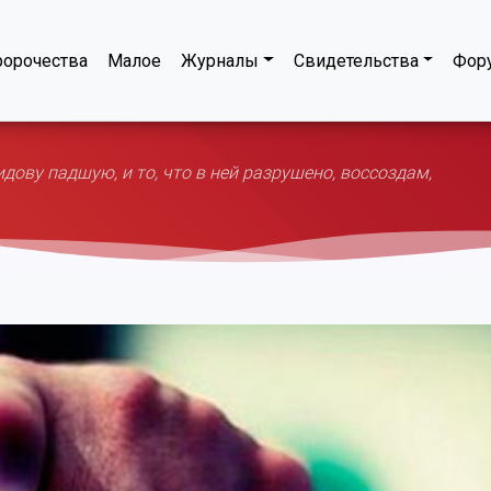
орочества
Малое
Журналы
Свидетельства
Фор
ову падшую, и то, что в ней разрушено, воссоздам,