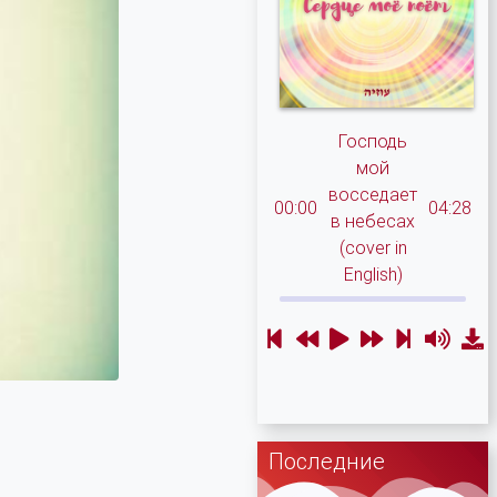
Господь
мой
восседает
00:00
04:28
в небесах
(cover in
English)
Последние