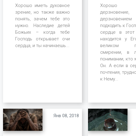
Хорошо 
Хорошо иметь духовное
дерзновение
зрение, но также важно
дерзновением
понять, зачем тебе это
подходить к Госп
нужно. Наследие детей
сердце в этот
Божьих – когда тебе
находится у Ег
Господь открывает очи
великом поч
сердца, и ты начинаешь...
смирении, в 
понимании, кто 
Он. А если в се
почтения, трудн
к Нему...
Янв 08, 2018