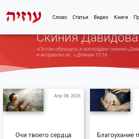
Слово
Статьи
Видео
Книги
Пр
Скиния Давидова
«Потом обращусь и воссоздам скинию Давид
и исправлю ее…» Деяния 15:16
Апр 08, 2026
Благоухание 
Очи твоего сердца