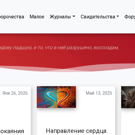
орочества
Малое
Журналы
Свидетельства
Фор
ову падшую, и то, что в ней разрушено, воссоздам,
Янв 26, 2026
Май 13, 2025
Направление сердца
покаяния