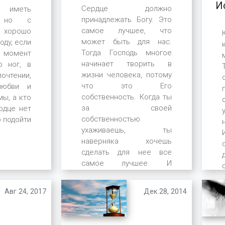
И
Сердце должно
иметь
принадлежать Богу. Это
, но с
самое лучшее, что
 хорошо
может быть для нас.
оду, если
Тогда Господь многое
 момент
начинает творить в
о ног, в
жизни человека, потому
тении,
что это Его
любви и
собственность. Когда ты
мы, а кто
за своей
рдце нет
собственностью
о подойти
ухаживаешь, ты
наверняка хочешь
сделать для нее все
самое лучшее. И
хороший хозяин всегда
починит свою
Авг 24, 2017
Дек 28, 2014
собственность, если она
сломана, чтобы ее
использовать. Для