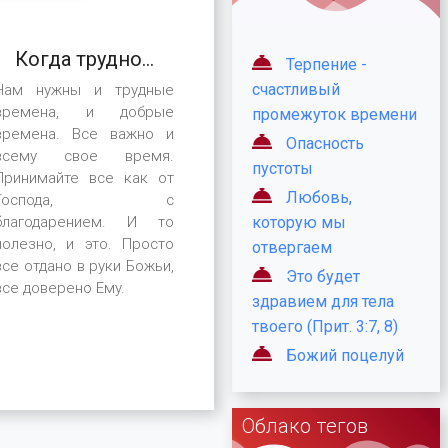
Когда трудно...
Терпение -
Нам нужны и трудные
счастливый
времена, и добрые
промежуток времени
времена. Все важно и
Опасность
всему свое время.
пустоты
Принимайте все как от
Любовь,
Господа, с
благодарением. И то
которую мы
полезно, и это. Просто
отвергаем
все отдано в руки Божьи,
Это будет
все доверено Ему.
здравием для тела
твоего (Прит. 3:7, 8)
Божий поцелуй
Облако тегов