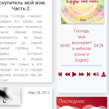
скупитель мой жив.
Часть 2
Когда Господь говорит,
каждое Его слово, как
меч, пронзает человека.
Господь
Такое обилие слова,
мой
сказанного из бури,
восседает
пробивает до самой-
00:00
04:28
самой глубины. Это
в небесах
удары, которые
(cover in
наносились в сердце
English)
Иова. Не только в его
сердце, но и в сердца
друзей, которые там же
стоят.
Мар 28, 2013
Последние