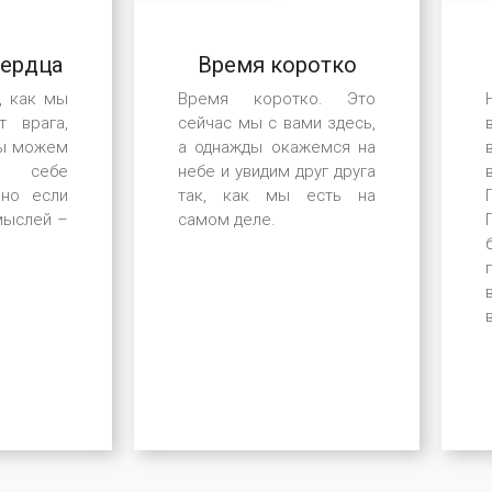
Господа, Который
является хозяином
нашей жизни...
ердца
Время коротко
, как мы
Время коротко. Это
т врага,
сейчас мы с вами здесь,
Мы можем
а однажды окажемся на
себе
небе и увидим друг друга
 но если
так, как мы есть на
мыслей –
самом деле.