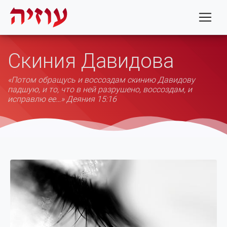
Скиния Давидова
«Потом обращусь и воссоздам скинию Давидову
падшую, и то, что в ней разрушено, воссоздам, и
исправлю ее…» Деяния 15:16