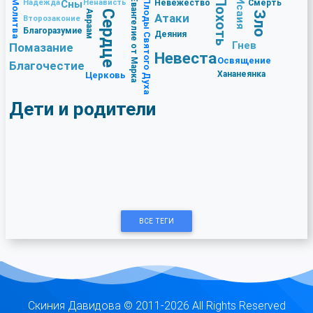
Евангелие от Марка
Исаия
Похоть
Молитва
Плоды Святого Духа
Надежда
Сны
Ненависть
Невежество
Смерть
Авраам
Сердце
Зло
Атаки
Второзаконие
Благоразумие
Деяния
Гнев
Помазание
Невеста
Освящение
Благочестие
Хананеянка
Церковь
Дети и родители
ВСЕ ТЕГИ
Скиния Давидова © 2011-2026 All Rights Reserved