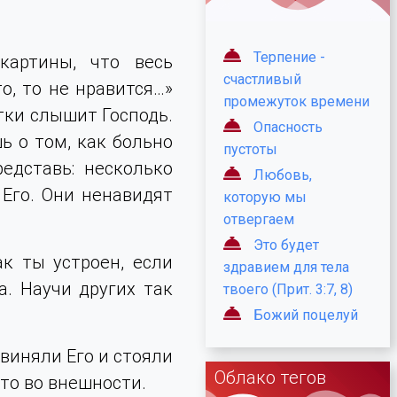
Терпение -
картины, что весь
счастливый
о, то не нравится…»
промежуток времени
утки слышит Господь.
Опасность
ь о том, как больно
пустоты
едставь: несколько
Любовь,
Его. Они ненавидят
которую мы
отвергаем
Это будет
ак ты устроен, если
здравием для тела
а. Научи других так
твоего (Прит. 3:7, 8)
Божий поцелуй
бвиняли Его и стояли
Облако тегов
-то во внешности.