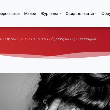
орочества
Малое
Журналы
Свидетельства
Фор
ову падшую, и то, что в ней разрушено, воссоздам,