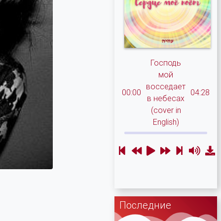
Господь
мой
восседает
00:00
04:28
в небесах
(cover in
English)
Последние