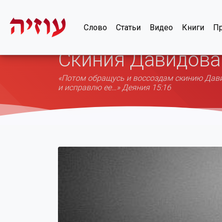
Слово
Статьи
Видео
Книги
Пр
Скиния Давидова
«Потом обращусь и воссоздам скинию Давид
и исправлю ее…» Деяния 15:16