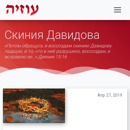
Скиния Давидова
«Потом обращусь и воссоздам скинию Давидову
падшую, и то, что в ней разрушено, воссоздам, и
исправлю ее…» Деяния 15:16
Апр 27, 2019