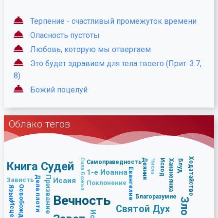
Терпение - счастливый промежуток времени
Опасность пустоты
Любовь, которую мы отвергаем
Это будет здравием для тела твоего (Прит. 3:7,
8)
Божий поцелуй
Облако тегов
Ходатайство
Сила Божья
Деяния
Исход
Числа
Хананеянка
Блуд
Самоправедность
Книга Судей
Евангелие
1-е Иоанна
Дела плоти
Призвание
Зависть
Исаия
Поклонение
Освобождение
Язык
Вечность
Благоразумие
Зло
Святой Дух