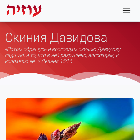
Скиния Давидова
«Потом обращусь и воссоздам скинию Давидову
падшую, и то, что в ней разрушено, воссоздам, и
исправлю ее…» Деяния 15:16