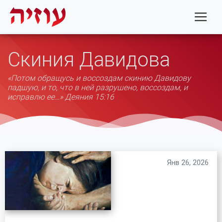
Скиния Давидова
«Потом обращусь и воссоздам скинию Давидову
падшую, и то, что в ней разрушено, воссоздам, и
исправлю ее…» Деяния 15:16
Янв 26, 2026