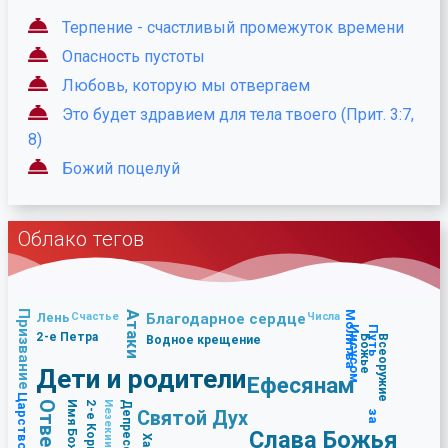
Терпение - счастливый промежуток времени
Опасность пустоты
Любовь, которую мы отвергаем
Это будет здравием для тела твоего (Прит. 3:7,
8)
Божий поцелуй
Облако тегов
Призвание
Атаки
Молитва
Лень
Счастье
Благодарное сердце
Числа
П
у
т
ь
з
а
И
и
с
у
с
о
м
2-е Петра
Водное крещение
В
с
е
о
р
у
ж
и
е
Б
о
ж
ь
е
Дети и родители
Ефесянам
Царство Божье
Имя Божье
Иезекииль
Депрессия
Святой Дух
Слава Божья