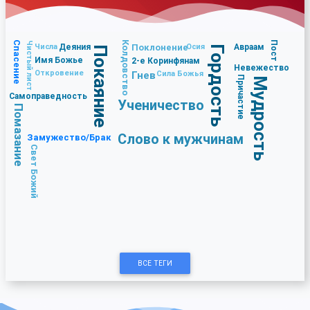
Спасение
Колдовство
Пост
Чистый лист
Числа
Деяния
Поклонение
Осия
Авраам
Гордость
Покаяние
Имя Божье
2-е Коринфянам
Невежество
Откровение
Гнев
Сила Божья
Причастие
Мудрость
Самоправедность
Ученичество
Помазание
Слово к мужчинам
Замужество/Брак
Свет Божий
ВСЕ ТЕГИ