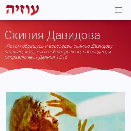
Скиния Давидова
«Потом обращусь и воссоздам скинию Давидову
падшую, и то, что в ней разрушено, воссоздам, и
исправлю ее…» Деяния 15:16