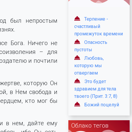
Терпение -
год был непростым
счастливый
изнях.
промежуток времени
се Бога. Ничего не
Опасность
пустоты
 соизволения – для
Любовь,
Создателю и почтили
которую мы
отвергаем
Это будет
 жертве, которую Он
здравием для тела
ой, в Нем свобода и
твоего (Прит. 3:7, 8)
сердцем, кто мог бы
Божий поцелуй
и в нем, дайте ему
Облако тегов
юбовь, ибо Он есть