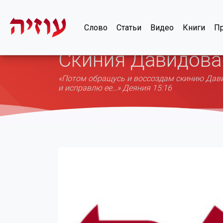
Слово
Статьи
Видео
Книги
Пр
Скиния Давидова
«Потом обращусь и воссоздам скинию Давид
и исправлю ее…» Деяния 15:16