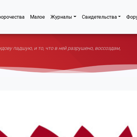
орочества
Малое
Журналы
Свидетельства
Фор
ову падшую, и то, что в ней разрушено, воссоздам,