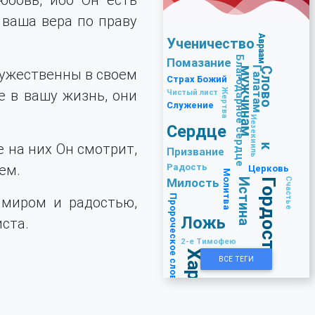
 ваша вера по праву
Авраам
Ученичество
Благодарное сердце
Помазание
Галатам
С
л
о
в
о
к
м
у
ж
ч
и
н
а
м
мужественны в своем
Страх Божий
Жертва
е в вашу жизнь, они
Чистый лист
Служение
Иезекииль
Сердце
е на них Он смотрит,
Призвание
ем.
Радость
Церковь
Молитва
Милость
Счастье
Истина
Гордость
Пророческое слово
 миром и радостью,
Ложь
иста.
2-е Тимофею
Характер
1-е Петра
ВСЕ ТЕГИ