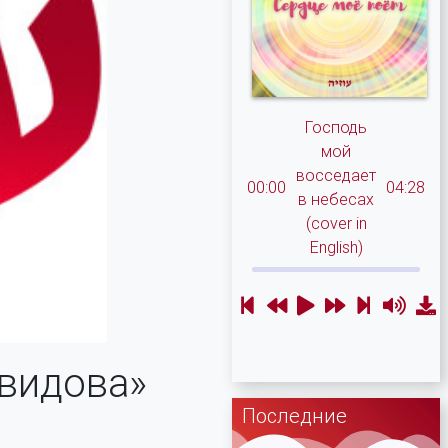
Господь
мой
восседает
00:00
04:28
в небесах
(cover in
English)
авидова»
Последние