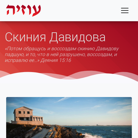
Скиния Давидова
«Потом обращусь и воссоздам скинию Давидову
падшую, и то, что в ней разрушено, воссоздам, и
исправлю ее…» Деяния 15:16