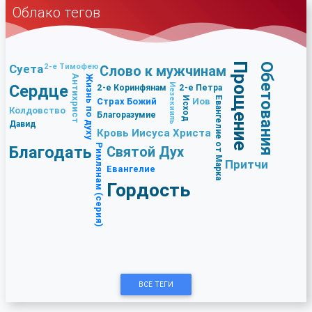
Облако тегов
Прощение
Обетования
Суета
2-е Тимофею
Слово к мужчинам
Антихрист
Жизнь по духу
Сердце
Иезекииль
2-е Коринфянам
2-е Петра
Исход
Евангелие от Марка
Страх Божий
Иов
Колдовство
Благоразумие
Давид
Кровь Иисуса Христа
Римлянам (серия)
Благодать
Святой Дух
Притчи
Евангелие
Гордость
ВСЕ ТЕГИ