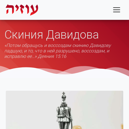
Скиния Давидова
«Потом обращусь и воссоздам скинию Давидову
падшую, и то, что в ней разрушено, воссоздам, и
исправлю ее…» Деяния 15:16