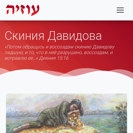
Скиния Давидова
«Потом обращусь и воссоздам скинию Давидову
падшую, и то, что в ней разрушено, воссоздам, и
исправлю ее…» Деяния 15:16