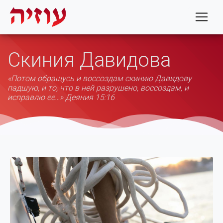
Скиния Давидова
«Потом обращусь и воссоздам скинию Давидову
падшую, и то, что в ней разрушено, воссоздам, и
исправлю ее…» Деяния 15:16