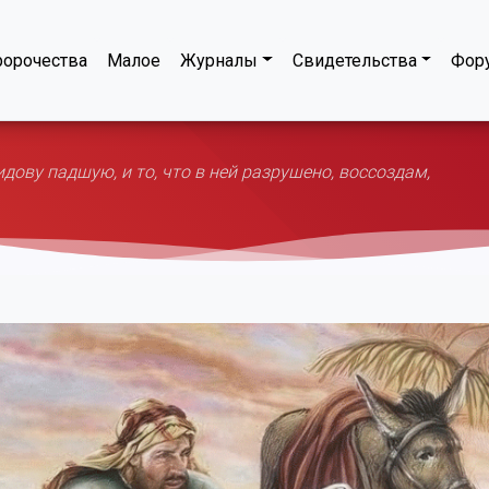
орочества
Малое
Журналы
Свидетельства
Фор
ову падшую, и то, что в ней разрушено, воссоздам,