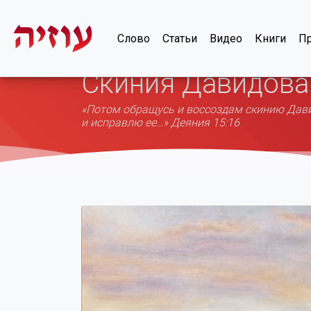
Слово
Статьи
Видео
Книги
Пр
Скиния Давидова
«Потом обращусь и воссоздам скинию Давид
и исправлю ее…» Деяния 15:16