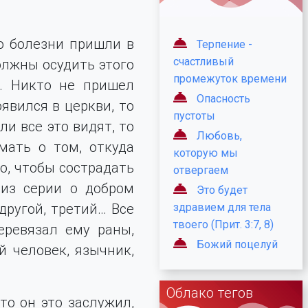
о болезни пришли в
Терпение -
счастливый
олжны осудить этого
промежуток времени
о. Никто не пришел
Опасность
явился в церкви, то
пустоты
ли все это видят, то
Любовь,
мать о том, откуда
которую мы
о, чтобы сострадать
отвергаем
 из серии о добром
Это будет
другой, третий… Все
здравием для тела
твоего (Прит. 3:7, 8)
еревязал ему раны,
Божий поцелуй
й человек, язычник,
Облако тегов
то он это заслужил,