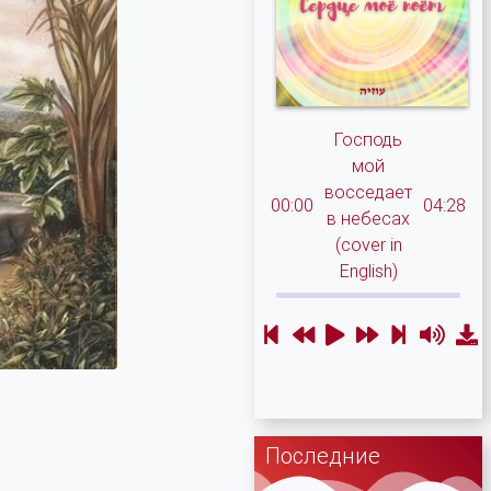
Господь
мой
восседает
00:00
04:28
в небесах
(cover in
English)
Последние