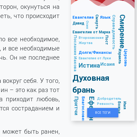
торон, окунуться на
реть, что происходит
Смерть
Смирение
Справедливость
Евангелие
Язык
Осия
Давид
Евангелие от Марка
Послание Иакова
Пост
ло все необходимое,
Второзаконие
Жертва
ы, и все необходимые
Израиль
Церковь
Долги/Финансы
чь. Он не последнее
Евангелие от Луки
Исаия
Истина
Духовная
 вокруг себя. У того,
брань
ин – это как раз тот
да приходит любовь,
Притчи
Благословение и проклятие
Ефесянам
Добродетель
И
м
я
Б
о
ж
ь
е
Ревность
тся состраданием и
ВСЕ ТЕГИ
о может быть ранен,