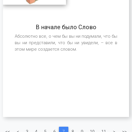
В начале было Слово
Абсолютно все, о чем бы вы ни подумали, что бы
вы ни представили, что бы ни увидели, – все в
этом мире создается словом.
(current)
<<
<
3
4
5
6
7
8
9
10
11
>
>>