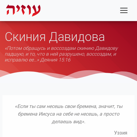
Скиния Давидова
«Потом обращусь и воссоздам скинию Давидову
падшую, и то, что в ней разрушено, воссоздам, и
исправлю ее…» Деяния 15:16
«Если ты сам несешь свои бремена, значит, ты
бремена Иисуса на себе не несешь, а просто
делаешь вид».
Previous
Next
Уззия